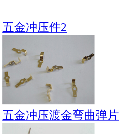
五金冲压件2
五金冲压渡金弯曲弹片